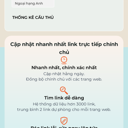
Ngoại hạng Anh
THỐNG KÊ CẦU THỦ
Cập nhật nhanh nhất link trực tiếp chính
chủ
Nhanh nhất, chính xác nhất
Cập nhật hằng ngày.
Đồng bộ chính chủ với các trang web.
Tìm link dễ dàng
Hệ thống dữ liệu hơn 3000 link,
trung bình 2 link dự phòng cho mỗi trang web.