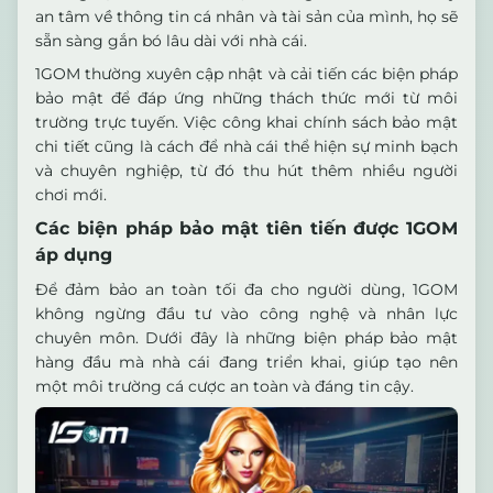
an tâm về thông tin cá nhân và tài sản của mình, họ sẽ
sẵn sàng gắn bó lâu dài với nhà cái.
1GOM thường xuyên cập nhật và cải tiến các biện pháp
bảo mật để đáp ứng những thách thức mới từ môi
trường trực tuyến. Việc công khai chính sách bảo mật
chi tiết cũng là cách để nhà cái thể hiện sự minh bạch
và chuyên nghiệp, từ đó thu hút thêm nhiều người
chơi mới.
Các biện pháp bảo mật tiên tiến được 1GOM
áp dụng
Để đảm bảo an toàn tối đa cho người dùng, 1GOM
không ngừng đầu tư vào công nghệ và nhân lực
chuyên môn. Dưới đây là những biện pháp bảo mật
hàng đầu mà nhà cái đang triển khai, giúp tạo nên
một môi trường cá cược an toàn và đáng tin cậy.