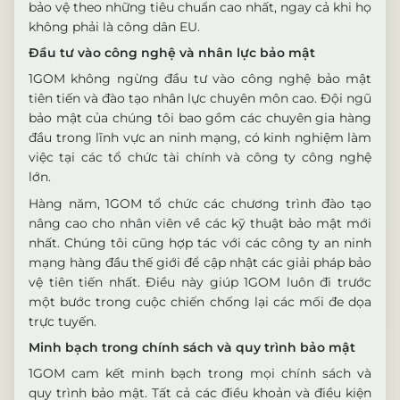
bảo vệ theo những tiêu chuẩn cao nhất, ngay cả khi họ
không phải là công dân EU.
Đầu tư vào công nghệ và nhân lực bảo mật
1GOM không ngừng đầu tư vào công nghệ bảo mật
tiên tiến và đào tạo nhân lực chuyên môn cao. Đội ngũ
bảo mật của chúng tôi bao gồm các chuyên gia hàng
đầu trong lĩnh vực an ninh mạng, có kinh nghiệm làm
việc tại các tổ chức tài chính và công ty công nghệ
lớn.
Hàng năm, 1GOM tổ chức các chương trình đào tạo
nâng cao cho nhân viên về các kỹ thuật bảo mật mới
nhất. Chúng tôi cũng hợp tác với các công ty an ninh
mạng hàng đầu thế giới để cập nhật các giải pháp bảo
vệ tiên tiến nhất. Điều này giúp 1GOM luôn đi trước
một bước trong cuộc chiến chống lại các mối đe dọa
trực tuyến.
Minh bạch trong chính sách và quy trình bảo mật
1GOM cam kết minh bạch trong mọi chính sách và
quy trình bảo mật. Tất cả các điều khoản và điều kiện