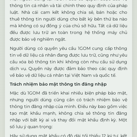
thông tin cá nhân và tài chính theo quy định của pháp
luật. Nhà cái cam kết không chia sẻ, bán hoặc cho
thuê thông tin người dùng cho bất kỳ bên thứ ba nào
mà không có sự đồng ý của chủ sở hữu. Tất cả dữ liệu
đều được lưu trữ an toàn trong hệ thống máy chủ
được bảo vệ nghiêm ngặt.
Người dùng có quyền yêu cầu 1GOM cung cấp thông
tin về dữ liệu cá nhân đang được lưu trữ, cũng như yêu
cầu xóa bỏ thông tin khi không còn nhu cầu sử dụng
dịch vụ. Quyền này được đảm bảo theo các quy định
về bảo vệ dữ liệu cá nhân tại Việt Nam và quốc tế.
Trách nhiệm bảo mật thông tin đăng nhập
Mặc dù 1GOM đã triển khai nhiều biện pháp bảo mật,
nhưng người dùng cũng cần có trách nhiệm bảo vệ
thông tin đăng nhập của mình. Điều này bao gồm việc
tạo mật khẩu mạnh, không chia sẻ thông tin đăng
nhập với bất kỳ ai và thay đổi mật khẩu định kỳ. Một
số lưu ý quan trọng:
Hãy sử dụng mật khẩu có độ dài tối thiểu 12 ký tự, kết