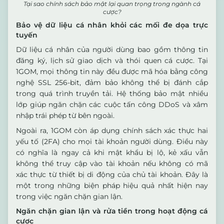
Tại sao chính sách bảo mật lại quan trọng trong ngành cá
cược?
Bảo vệ dữ liệu cá nhân khỏi các mối đe dọa trực
tuyến
Dữ liệu cá nhân của người dùng bao gồm thông tin
đăng ký, lịch sử giao dịch và thói quen cá cược. Tại
1GOM, mọi thông tin này đều được mã hóa bằng công
nghệ SSL 256-bit, đảm bảo không thể bị đánh cắp
trong quá trình truyền tải. Hệ thống bảo mật nhiều
lớp giúp ngăn chặn các cuộc tấn công DDoS và xâm
nhập trái phép từ bên ngoài.
Ngoài ra, 1GOM còn áp dụng chính sách xác thực hai
yếu tố (2FA) cho mọi tài khoản người dùng. Điều này
có nghĩa là ngay cả khi mật khẩu bị lộ, kẻ xấu vẫn
không thể truy cập vào tài khoản nếu không có mã
xác thực từ thiết bị di động của chủ tài khoản. Đây là
một trong những biện pháp hiệu quả nhất hiện nay
trong việc ngăn chặn gian lận.
Ngăn chặn gian lận và rửa tiền trong hoạt động cá
cược