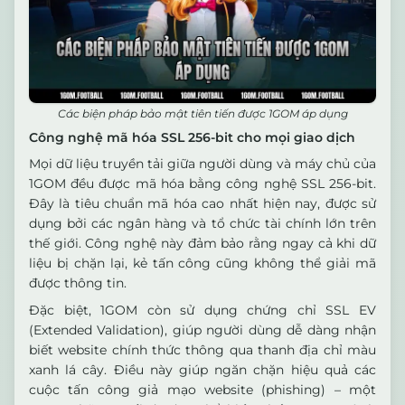
Các biện pháp bảo mật tiên tiến được 1GOM áp dụng
Công nghệ mã hóa SSL 256-bit cho mọi giao dịch
Mọi dữ liệu truyền tải giữa người dùng và máy chủ của
1GOM đều được mã hóa bằng công nghệ SSL 256-bit.
Đây là tiêu chuẩn mã hóa cao nhất hiện nay, được sử
dụng bởi các ngân hàng và tổ chức tài chính lớn trên
thế giới. Công nghệ này đảm bảo rằng ngay cả khi dữ
liệu bị chặn lại, kẻ tấn công cũng không thể giải mã
được thông tin.
Đặc biệt, 1GOM còn sử dụng chứng chỉ SSL EV
(Extended Validation), giúp người dùng dễ dàng nhận
biết website chính thức thông qua thanh địa chỉ màu
xanh lá cây. Điều này giúp ngăn chặn hiệu quả các
cuộc tấn công giả mạo website (phishing) – một