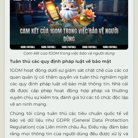
Cam kết của 1GOM trong việc bảo vệ người dùng
Tuân thủ các quy định pháp luật về bảo mật
1GOM hoạt động dưới sự giám sát chặt chẽ của các cơ
quan quản lý có thẩm quyền và tuân thủ nghiêm ngặt
các quy định pháp luật về bảo mật thông tin. Nhà cái
đã được cấp phép hoạt động hợp pháp và thường
xuyên chịu sự kiểm tra, đánh giá từ các tổ chức độc lập
về an ninh mạng.
Chúng tôi cũng tuân thủ các tiêu chuẩn quốc tế về
bảo vệ dữ liệu như GDPR (General Data Protection
Regulation) của Liên minh châu Âu. Điều này đảm bảo
rằng mọi thông tin của người dùng đều được xử lý và