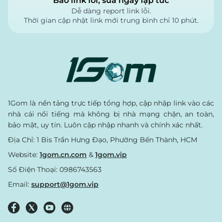
Báo link lỗi, sửa ngay lập tức
Dễ dàng report link lỗi.
Thời gian cập nhật link mới trung bình chỉ 10 phút.
1Gom là nền tảng trực tiếp tổng hợp, cập nhập link vào các
nhà cái nổi tiếng mà không bị nhà mạng chặn, an toàn,
bảo mật, uy tín. Luôn cập nhập nhanh và chính xác nhất.
Địa Chỉ: 1 Bis Trần Hưng Đạo, Phường Bến Thành, HCM
Website:
1gom.cn.com
&
1gom.vip
Số Điện Thoại: 0986743563
Email:
support@1gom.vip