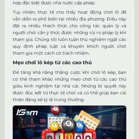
hợp đặc biệt được nhà nước cấp phép.
Tuy nhiên, thực tế cho thấy hoạt động chơi lô đề
vẫn diễn ra phổ biến tại nhiều địa phương. Điều này
đặt ra nhiều thách thức cho công tác quản lý và
người chơi cần ý thức được những rủi ro pháp lý khi
tham gia. Chúng tôi luôn tuân thủ nghiêm ngặt các
quy định pháp luật và khuyến khích người chơi
tham gia một cách có trách nhiệm.
Mẹo chơi lô kép từ các cao thủ
Để tăng khả năng thắng cược khi chơi lô kép, bạn
có thể tham khảo những mẹo chơi từ các cao thủ
giàu kinh nghiệm tại nhà cái. Những bí quyết này
được đúc kết từ thực tế chơi và có thể giúp bạn cải
thiện đáng kể tỷ lệ trúng thưởng.