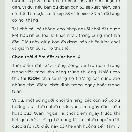
hợp lô kép với các loại lô khác như lô xiên hoặc lô
gan. Ví dụ, nếu bạn dự đoán con 33 sẽ xuất hiện, bạn
có thể đặt cược cả lô kép 33 và lô xiên 33-44 để tăng
cơ hội thắng.
Tại nhà cái, hệ thống cho phép người chơi đặt cược
kết hợp nhiều loại lô khác nhau trong cùng một lần
đặt. Điều này giúp bạn đa dạng hóa chiến lược chơi
và giảm thiểu rủi ro thua lỗ.
Chọn thời điểm đặt cược hợp lý
Thời điểm đặt cược cũng đóng vai trò quan trọng
trong việc tăng khả năng trúng thưởng. Nhiều cao
thủ tại
1GOM
chia sẻ rằng họ thường đặt cược vào
những thời điểm nhất định trong ngày hoặc trong
tuần.
Ví dụ, một số người chơi tin rằng các con số có xu
hướng xuất hiện nhiều hơn vào các ngày đầu tuần
hoặc cuối tuần. Ngoài ra, thời điểm ngay trước khi
kết quả được công bố cũng là lúc nhiều người đặt
cược gấp rút, điều này có thể ảnh hưởng đến tâm lý