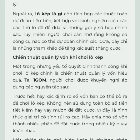
lý.
Ngoài ra,
Lô kép là gì
còn tích hợp các thuật toán
dự đoán tiên tiến, kết hợp với kinh nghiệm của các
cao thủ lô đề để đưa ra những gợi ý số học chính
xác. Tuy nhiên, người chơi cần nhớ rằng không có
công cụ nào có thể dự đoán chính xác 100%, đây chỉ
là những tham khảo để tăng xác suất thắng cược.
Chiến thuật quản lý vốn khi chơi lô kép
Một trong những yếu tố quyết định thành công khi
chơi lô kép chính là chiến thuật quản lý vốn hiệu
quả. Tại
1GOM
, người chơi được khuyến nghị áp
dụng các nguyên tắc sau:
Trước hết, hãy xác định rõ số vốn bạn có thể bỏ ra
để chơi lô kép. Không nên sử dụng toàn bộ số tiền
tiết kiệm hay vay mượn để đặt cược, vì đây là hình
thức giải trí có tính rủi ro cao. Hãy chia nhỏ số vốn
thành nhiều phần để đặt cược trong nhiều kỳ quay
khác nhau.