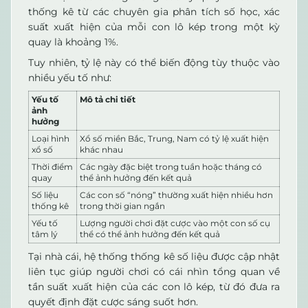
thống kê từ các chuyên gia phân tích số học, xác
suất xuất hiện của mỗi con lô kép trong một kỳ
quay là khoảng 1%.
Tuy nhiên, tỷ lệ này có thể biến động tùy thuộc vào
nhiều yếu tố như:
Yếu tố
Mô tả chi tiết
ảnh
hưởng
Loại hình
Xổ số miền Bắc, Trung, Nam có tỷ lệ xuất hiện
xổ số
khác nhau
Thời điểm
Các ngày đặc biệt trong tuần hoặc tháng có
quay
thể ảnh hưởng đến kết quả
Số liệu
Các con số “nóng” thường xuất hiện nhiều hơn
thống kê
trong thời gian ngắn
Yếu tố
Lượng người chơi đặt cược vào một con số cụ
tâm lý
thể có thể ảnh hưởng đến kết quả
Tại nhà cái, hệ thống thống kê số liệu được cập nhật
liên tục giúp người chơi có cái nhìn tổng quan về
tần suất xuất hiện của các con lô kép, từ đó đưa ra
quyết định đặt cược sáng suốt hơn.