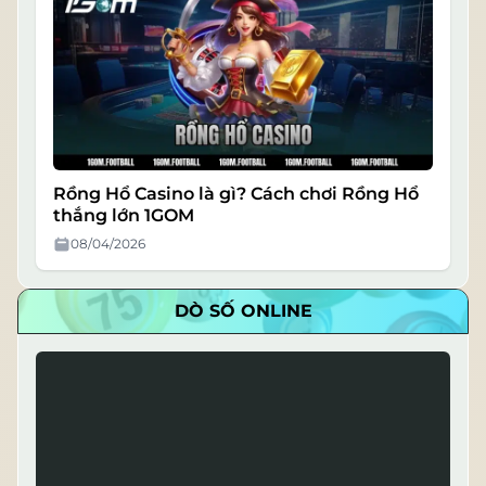
Rồng Hổ Casino là gì? Cách chơi Rồng Hổ
thắng lớn 1GOM
08/04/2026
DÒ SỐ ONLINE