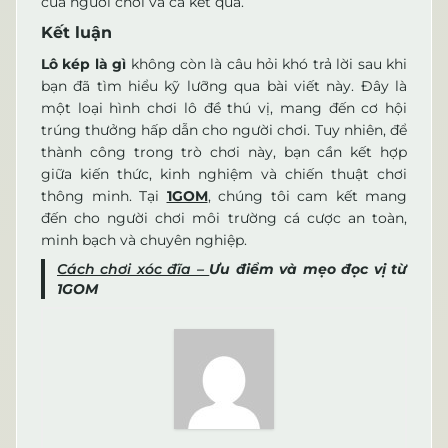
của người chơi và cả kết quả.
Kết luận
Lô kép là gì
không còn là câu hỏi khó trả lời sau khi
bạn đã tìm hiểu kỹ lưỡng qua bài viết này. Đây là
một loại hình chơi lô đề thú vị, mang đến cơ hội
trúng thưởng hấp dẫn cho người chơi. Tuy nhiên, để
thành công trong trò chơi này, bạn cần kết hợp
giữa kiến thức, kinh nghiệm và chiến thuật chơi
thông minh. Tại
1GOM
, chúng tôi cam kết mang
đến cho người chơi môi trường cá cược an toàn,
minh bạch và chuyên nghiệp.
Cách chơi xóc đĩa –
Ưu điểm và mẹo đọc vị từ
1GOM