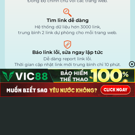
Đồng bộ chính chủ với các trang web.
Tìm link dễ dàng
Hệ thống dữ liệu hơn 3000 link,
trung bình 2 link dự phòng cho mỗi trang web.
Báo link lỗi, sửa ngay lập tức
Dễ dàng report link lỗi.
Thời gian cập nhật link mới trung bình chỉ 10 phút.
1Gom là nền tảng trực tiếp tổng hợp, cập nhập link vào các
nhà cái nổi tiếng mà không bị nhà mạng chặn, an toàn,
bảo mật, uy tín. Luôn cập nhập nhanh và chính xác nhất.